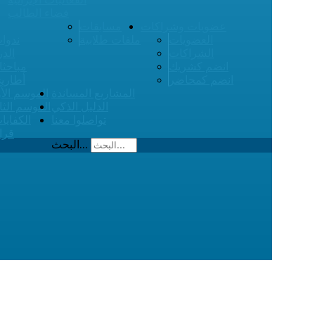
فضاء الطالب
عضويات وشراكات
مسابقات
العضويات
ملفات طلابية
ندوات
الشراكات
الدر
انضم كشريك
مباحثا
انضم كمحاضر
أطاري
المشاريع المساندة
الموسم الأ
الدليل الذكي
الموسم الثا
تواصلوا معنا
الكفايا
قرا
البحث...