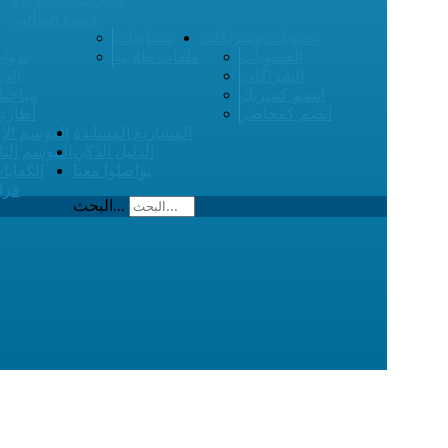
فضاء الطالب
عضويات وشراكات
مسابقات
العضويات
ملفات طلابية
ندوات
الشراكات
الدر
انضم كشريك
مباحثا
انضم كمحاضر
أطاري
المشاريع المساندة
الموسم الأ
الدليل الذكي
الموسم الثا
تواصلوا معنا
الكفايا
قرا
البحث...