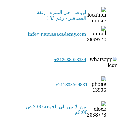
الرباط - حي المنزه - زنقة
العصافير - رقم 183
info@namaeacademy.com
+212688953384
+212808564831
من الاثنين الى الجمعة 9:00 ص –
5:00م