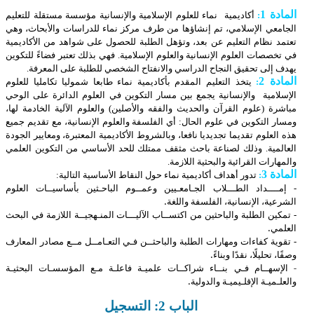
المادة 1
:
أكاديمية نماء للعلوم الإسلامية والإنسانية مؤسسة مستقلة للتعليم
الجامعي الإسلامي، تم إنشاؤها من طرف مركز نماء للدراسات والأبحاث، وهي
تعتمد نظام التعليم عن بعد، وتؤهل الطلبة للحصول على شواهد من الأكاديمية
في تخصصات العلوم الإنسانية والعلوم الإسلامية. فهي بذلك تعتبر فضاءً للتكوين
يهدف إلى تحقيق النجاح الدراسي والانفتاح الشخصي للطلبة على المعرفة.
المادة 2
:
يتخذ التعليم المقدم بأكاديمية نماء طابعا شموليا تكامليا للعلوم
الإسلامية والإنسانية يجمع بين مسار التكوين في العلوم الدائرة على الوحي
مباشرة (علوم القرآن والحديث والفقه والأصلين) والعلوم الآلية الخادمة لها،
ومسار التكوين في علوم الحال: أي الفلسفة والعلوم الإنسانية، مع تقديم جميع
هذه العلوم تقديما تجديديا نافعا، وبالشروط الأكاديمية المعتبرة، ومعايير الجودة
العالمية. وذلك لصناعة باحث مثقف ممتلك للحد الأساسي من التكوين العلمي
والمهارات القرائية والبحثية اللازمة.
المادة 3
:
تدور أهداف أكاديمية نماء حول النقاط الأساسية التالية:
-
إمــــداد الطـــلاب الجـامعـيين وعمــوم الباحـثين بأساسيــات العلوم
الشرعية، الإنسانية، الفلسفة واللغة.
-
تمكين الطلبة والباحثين من اكتســاب الآليـــات المنـهجيــة اللازمة في البحث
العلمي.
-
تقوية كفاءات ومهارات الطلبة والباحثــن فـي التعـامــل مــع مصادر المعارف
وصفًا، تحليلًا، نقدًا وبناءً.
- الإسهــام فـي بنــاء شراكــات علميـة فاعلـة مـع المؤسسـات البحثيـة
والعلـميـة الإقلـيميـة والدولية.
الباب 2: التسجيل