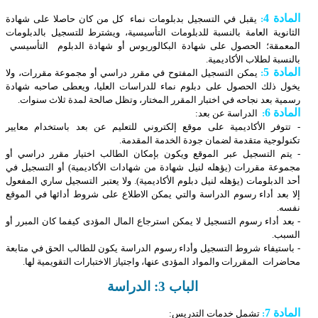
المادة 4
:
يقبل في التسجيل بدبلومات نماء كل من كان حاصلا على شهادة
الثانوية العامة بالنسبة للدبلومات التأسيسية، ويشترط للتسجيل بالدبلومات
المعمقة؛ الحصول على شهادة البكالوريوس أو شهادة الدبلوم التأسيسي
بالنسبة لطلاب الأكاديمية.
المادة 5
:
يمكن التسجيل المفتوح في مقرر دراسي أو مجموعة مقررات، ولا
يخول ذلك الحصول على دبلوم نماء للدراسات العليا، ويعطى صاحبه شهادة
رسمية بعد نجاحه في اختبار المقرر المختار، وتظل صالحة لمدة ثلاث سنوات.
المادة 6
:
الدراسة عن بعد:
- تتوفر الأكاديمية على موقع إلكتروني للتعليم عن بعد باستخدام معايير
تكنولوجية متقدمة لضمان جودة الخدمة المقدمة.
- يتم التسجيل عبر الموقع ويكون بإمكان الطالب اختيار مقرر دراسي أو
مجموعة مقررات (يؤهله لنيل شهادة من شهادات الأكاديمية) أو التسجيل في
أحد الدبلومات (يؤهله لنيل دبلوم الأكاديمية). ولا يعتبر التسجيل ساري المفعول
إلا بعد أداء رسوم الدراسة والتي يمكن الاطلاع على شروط أدائها في الموقع
نفسه.
- بعد أداء رسوم التسجيل لا يمكن استرجاع المال المؤدى كيفما كان المبرر أو
السبب.
- باستيفاء شروط التسجيل وأداء رسوم الدراسة يكون للطالب الحق في متابعة
محاضرات المقررات والمواد المؤدى عنها، واجتياز الاختبارات التقويمية لها.
الباب 3: الدراسة
المادة 7
:
تشمل خدمات التدريس: