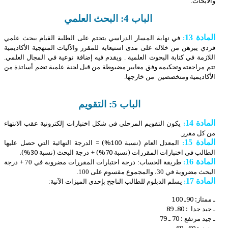
والأبحاث.
الباب 4: البحث العلمي
المادة 13
:
في نهاية المسار الدراسي يتحتم على الطلبة القيام ببحث علمي
فردي يبرهن من خلاله على مدى استيعابه للمقرر والآليات المنهجية الأكاديمية
اللازمة في كتابة البحوث العلمية . ويقدم فيه إضافة نوعية في المجال العلمي.
تتم مراجعته وتحكيمه وفق معايير مضبوطة من قبل لجنة علمية تضم أساتذة من
الأكاديمية ومتخصصين من خارجها.
الباب 5: التقويم
المادة 14
:
يكون التقويم المرحلي في شكل اختبارات إلكترونية عقب الانتهاء
من كل مقرر.
المادة 15
:
المعدل العام (نسبة 100%) = الدرجة النهائية التي حصل عليها
الطالب في اختبارات المقررات (نسبة 70%) + درجة البحث (نسبة 30%).
المادة 16
:
طريقة الحساب: درجة اختبارات المقررات مضروبة في 70 + درجة
البحث مضروبة في 30، والمجموع مقسوم على 100.
المادة 17
:
يسلم الدبلوم للطالب الناجح بإحدى الميزات الآتية:
ـ ممتاز: 90ـ 100
ـ جيد جدا : 80ـ 89
ـ جيد مرتفع : 70 ـ 79