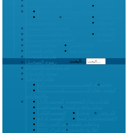
الفعاليات
هيئة التدريــــــــــــــس
الإثرائية
الهيئة الاستشارية
مبادئ وأحكام
فضاء الطالب
الأجهزة
أعضاء الهيئة
عضويات
واللجـــــــــــان
وشراكات
النظام الداخلــــــــــي
المشاريع
أنظمة التكويـــــــــــــن
المساندة
أسئلة وأجوبــــــــــــــــة
الدليل الذكي
انطلاق التسجيل
تواصلوا معنا
وثائق التسجيل
طريقة التسجيل
البحث...
رسوم التسجيـل
شروط البيع والاشتراك
تسجيل الدخــول
نظام التكوينات
نظام
نظام المقــــــــــــــــــــــــررات
التقويم
نظام الدبــــــــــــــلومـــــــــات
والاختبارات
لقاءات نماء التخصصية
الموسم الأول
ندوات وأيام دراسية
الموسم الثاني
الدروس
ندوات
الموسم الثالث
الافتتاحية
أيام دراسية
الموسم الرابع
مباحثات علمية
دفعة أكتوبر 2023
أطاريح جامعية
دفعة فبراير 2024