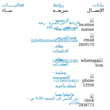
بيانات
روابط
فعاليـــــات
الإتصــال
سريعــة
نمــاء
الرئيسية
-
الرباط - حي المنزه - زنقة
العصافير - رقم 183
عن الأكاديمية
-
هيئة التدريس
-
info@namaeacademy.com
نظام
-
الدبلومات
نظام
-
+212688953384
المقررات
سياسة
-
الخصوصية
+212808564831
أسئلة وأجوبة
-
تواصلوا معنا
-
من الاثنين الى الجمعة 9:00 ص –
5:00م