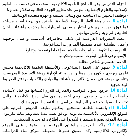
- التزام التدريس وفق المناهج العلمية الأكاديمية المعتمدة في تخصصات العلوم
الإسلامية والعلوم الإنسانية، مع مراعاة معايير الجودة العالمية شكلا ومضمونا.
- توظيف التجهيزات الأساسية من وسائل تعليمية وأجهزة متعددة الوسائط.
المادة 8
:
تضم هيئة الأطر التربوية الأساتذة الباحثين من درجة أستاذ مساعد
فما فوق، ومن بينهم يتم اختيار منسقي المسارات والوحدات وأعضاء اللجان
العلمية والتربوية. وتكون مهامهم:
- تنفيذ المقررات الدراسية في شكل محاضرات أساسية، وأعمال توجيهية
وأعمال تطبيقية عندما تقتضيها الضرورات البيداغوجية.
- التقويمات التكوينية والمرحلية والإجمالية إعدادا وتصحيحا وتداولا.
- الإسهام في تأطير البحوث العلمية وتحكيمها.
- الدعم العلمي والثقافي للطلبة.
المادة 9
:
يسهر على العمل البيداغوجي والأنشطة العلمية للأكاديمية مجلس
علمي وتربوي يتكون من ممثلين من هيئة الإدارة وهيئة الأساتذة المدرسين،
وتتلخص مهمته في ضمان الالتزام بالأهداف والمبادئ والكفايات ودفتر الضوابط
البيداغوجية.
المادة 10
:
تبرمج المواد الدراسية والمعارف اللازم اكتسابها من قبل الأساتذة
والمجلس العلمي والتربوي، ويتم اعتمادها من قبل إدارة الأكاديمية. والتي
تحتفظ لنفسها بحق تغيير البرنامج الدراسي إذا اقتضت الضرورة ذلك.
المادة 11
:
بالنسبة للطلبة المسجلين يمكنهم متابعة الدروس المرئية على
الموقع الإلكتروني للأكاديمية مدعومة بوثائق نصية مساعدة. وهم بذلك ملزمون
بمتابعة الموقع بصورة مستمرة ليكونوا على اطلاع دائم بجديد التحديثات.
المادة 12
:
ملكية الدروس والوثائق المرفقة بها المتوفرة على الموقع
الإلكتروني للأكاديمية وكذا حقوق نشرها محفوظة لمركز نماء للدراسات