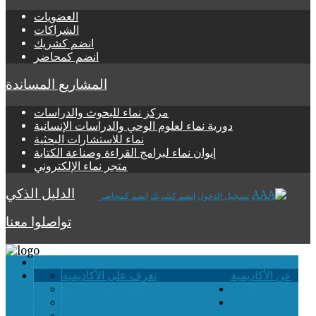
العضويات
الشراكات
انضم كشريك
انضم كمحاضر
المشاريع المساندة
مركز نماء للبحوث والدراسات
دورية نماء لعلوم الوحي والدراسات الإنسانية
نماء للاستشارات البحثية
إيوان نماء لبرامج القراءة وصناعة الكتابة
متجر نماء الإلكتروني
الدليل الذكي
تسجيل الدخول
انضم كشريك
انضم كمحاضر
تواصلوا معنا
الرئيسية
عن الأكاديمية
تعرف على الأكاديمية
التسجيل
الرؤية والرسالة والأهــــــداف
الدراسة
البنية التربوية العامة
والتقويم
الأطر والفئات التربوية