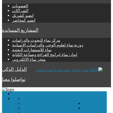
العضويات
الشراكات
انضم كشريك
انضم كمحاضر
المشاريع المساندة
مركز نماء للبحوث والدراسات
دورية نماء لعلوم الوحي والدراسات الإنسانية
نماء للاستشارات البحثية
إيوان نماء لبرامج القراءة وصناعة الكتابة
متجر نماء الإلكتروني
الدليل الذكي
تسجيل الدخول
انضم كشريك
انضم كمحاضر
تواصلوا معنا
الرئيسية
عن الأكاديمية
تعرف على الأكاديمية
التسجيل
الرؤية والرسالة والأهــــــداف
الدراسة
البنية التربوية العامة
والتقويم
الأطر والفئات التربوية