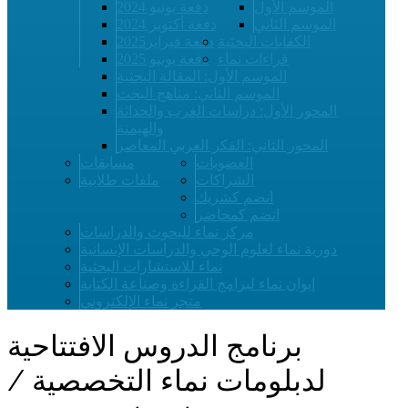
الموسم الأول
دفعة يونيو 2024
الموسم الثاني
دفعة أكتوبر 2024
الكفايات البحثية
دفعة فبراير2025
قراءات نماء
دفعة يونيو 2025
الموسم الأول: المقالة البحثية
الموسم الثاني: مناهج البحث
المحور الأول: دراسات الغرب والحداثة
والهيمنة
المحور الثاني: الفكر العربي المعاصر
العضويات
مسابقات
الشراكات
ملفات طلابية
انضم كشريك
انضم كمحاضر
مركز نماء للبحوث والدراسات
دورية نماء لعلوم الوحي والدراسات الإنسانية
نماء للاستشارات البحثية
إيوان نماء لبرامج القراءة وصناعة الكتابة
متجر نماء الإلكتروني
برنامج الدروس الافتتاحية
لدبلومات نماء التخصصية /