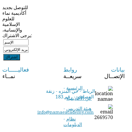
للتوصل بجديد
أكاديمية نماء
للعلوم
الإسلامية
والإنسانية،
يرجى الاشتراك:
بيانات
روابط
فعاليـــــات
الإتصــال
سريعــة
نمــاء
الرئيسية
-
الرباط - حي المنزه - زنقة
العصافير - رقم 183
عن الأكاديمية
-
هيئة التدريس
-
info@namaeacademy.com
نظام
-
الدبلومات