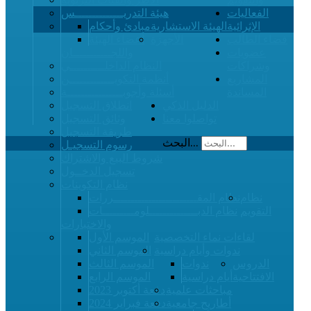
الفعاليات
هيئة التدريــــــــــــــس
الإثرائية
الهيئة الاستشارية
مبادئ وأحكام
فضاء الطالب
الأجهزة
أعضاء الهيئة
عضويات
واللجـــــــــــان
وشراكات
النظام الداخلــــــــــي
المشاريع
أنظمة التكويـــــــــــــن
المساندة
أسئلة وأجوبــــــــــــــــة
الدليل الذكي
انطلاق التسجيل
تواصلوا معنا
وثائق التسجيل
طريقة التسجيل
البحث...
رسوم التسجيـل
شروط البيع والاشتراك
تسجيل الدخــول
نظام التكوينات
نظام
نظام المقــــــــــــــــــــــــررات
التقويم
نظام الدبــــــــــــــلومـــــــــات
والاختبارات
لقاءات نماء التخصصية
الموسم الأول
ندوات وأيام دراسية
الموسم الثاني
الدروس
ندوات
الموسم الثالث
الافتتاحية
أيام دراسية
الموسم الرابع
مباحثات علمية
دفعة أكتوبر 2023
أطاريح جامعية
دفعة فبراير 2024