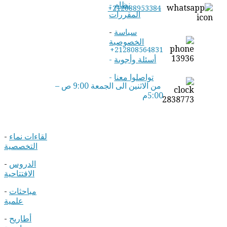
نظام
-
+212688953384
المقررات
سياسة
-
الخصوصية
+212808564831
أسئلة وأجوبة
-
تواصلوا معنا
-
من الاثنين الى الجمعة 9:00 ص –
5:00م
لقاءات نماء
-
التخصصية
الدروس
-
الافتتاحية
مباحثات
-
علمية
أطاريح
-