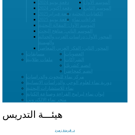
الموسم الأول
دفعة يونيو 2024
الموسم الثاني
دفعة أكتوبر 2024
الكفايات البحثية
دفعة فبراير2025
قراءات نماء
دفعة يونيو 2025
الموسم الأول: المقالة البحثية
الموسم الثاني: مناهج البحث
المحور الأول: دراسات الغرب والحداثة
والهيمنة
المحور الثاني: الفكر العربي المعاصر
العضويات
مسابقات
الشراكات
ملفات طلابية
انضم كشريك
انضم كمحاضر
مركز نماء للبحوث والدراسات
دورية نماء لعلوم الوحي والدراسات الإنسانية
نماء للاستشارات البحثية
إيوان نماء لبرامج القراءة وصناعة الكتابة
متجر نماء الإلكتروني
هيئـــة التدريس
د. فريدة زمرد