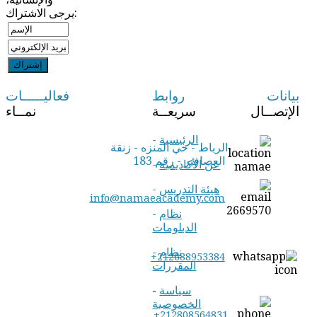
يرجى الاشتراك:
بيانات
روابط
فعاليـــــات
الإتصــال
سريعــة
نمــاء
الرئيسية
-
الرباط - حي المنزه - زنقة
العصافير - رقم 183
عن الأكاديمية
-
هيئة التدريس
-
info@namaeacademy.com
نظام
-
الدبلومات
نظام
-
+212688953384
المقررات
سياسة
-
الخصوصية
+212808564831