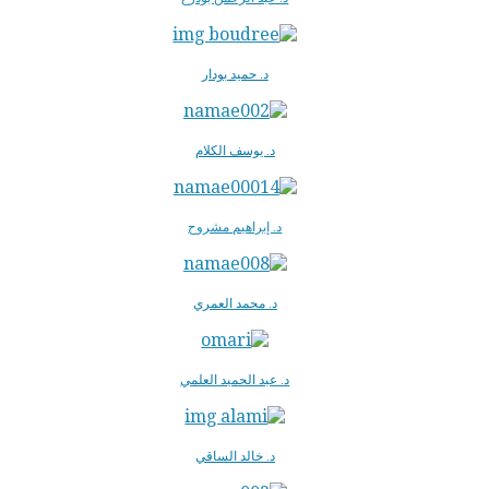
د. حميد بودار
د. يوسف الكلام
د. إبراهيم مشروح
د. محمد العمري
د. عبد الحميد العلمي
د. خالد الساقي