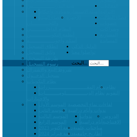
الفعاليات
هيئة التدريــــــــــــــس
الإثرائية
الهيئة الاستشارية
مبادئ وأحكام
فضاء الطالب
الأجهزة
أعضاء الهيئة
عضويات
واللجـــــــــــان
وشراكات
النظام الداخلــــــــــي
المشاريع
أنظمة التكويـــــــــــــن
المساندة
أسئلة وأجوبــــــــــــــــة
الدليل الذكي
انطلاق التسجيل
تواصلوا معنا
وثائق التسجيل
طريقة التسجيل
البحث...
رسوم التسجيـل
شروط البيع والاشتراك
تسجيل الدخــول
نظام التكوينات
نظام
نظام المقــــــــــــــــــــــــررات
التقويم
نظام الدبــــــــــــــلومـــــــــات
والاختبارات
لقاءات نماء التخصصية
الموسم الأول
ندوات وأيام دراسية
الموسم الثاني
الدروس
ندوات
الموسم الثالث
الافتتاحية
أيام دراسية
الموسم الرابع
مباحثات علمية
دفعة أكتوبر 2023
أطاريح جامعية
دفعة فبراير 2024