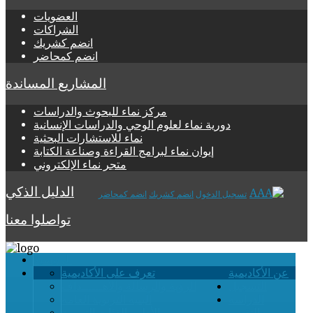
العضويات
الشراكات
انضم كشريك
انضم كمحاضر
المشاريع المساندة
مركز نماء للبحوث والدراسات
دورية نماء لعلوم الوحي والدراسات الإنسانية
نماء للاستشارات البحثية
إيوان نماء لبرامج القراءة وصناعة الكتابة
متجر نماء الإلكتروني
الدليل الذكي
تسجيل الدخول
انضم كشريك
انضم كمحاضر
تواصلوا معنا
الرئيسية
عن الأكاديمية
تعرف على الأكاديمية
التسجيل
الرؤية والرسالة والأهــــــداف
الدراسة
البنية التربوية العامة
والتقويم
الأطر والفئات التربوية