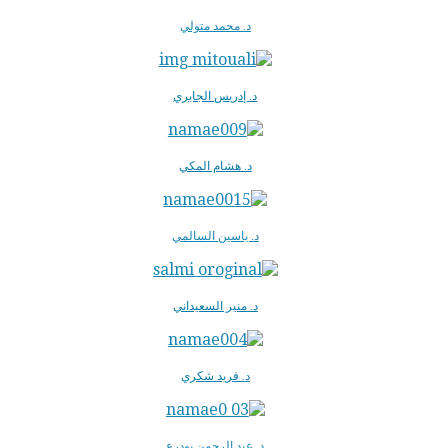
د. محمد متولي
د. إدريس الجابري
د. هشام المكي
د. ياسين السالمي
د. منير السعيداني
د. فريد شكري
د. عبد الرحمن بودرع