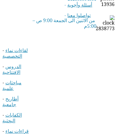
أسئلة وأجوبة
-
تواصلوا معنا
-
من الاثنين الى الجمعة 9:00 ص –
5:00م
لقاءات نماء
-
التخصصية
الدروس
-
الافتتاحية
مباحثات
-
علمية
أطاريح
-
جامعية
الكفايات
-
البحثية
قراءات نماء
-