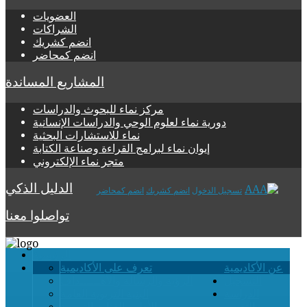
العضويات
الشراكات
انضم كشريك
انضم كمحاضر
المشاريع المساندة
مركز نماء للبحوث والدراسات
دورية نماء لعلوم الوحي والدراسات الإنسانية
نماء للاستشارات البحثية
إيوان نماء لبرامج القراءة وصناعة الكتابة
متجر نماء الإلكتروني
الدليل الذكي
تسجيل الدخول
انضم كشريك
انضم كمحاضر
تواصلوا معنا
الرئيسية
عن الأكاديمية
تعرف على الأكاديمية
التسجيل
الرؤية والرسالة والأهــــــداف
الدراسة
البنية التربوية العامة
والتقويم
الأطر والفئات التربوية