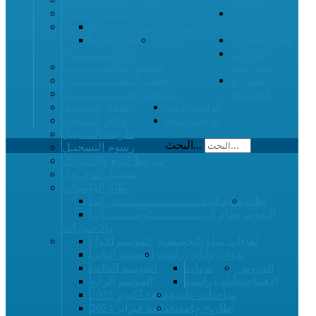
الفعاليات
هيئة التدريــــــــــــــس
الإثرائية
الهيئة الاستشارية
مبادئ وأحكام
فضاء الطالب
الأجهزة
أعضاء الهيئة
عضويات
واللجـــــــــــان
وشراكات
النظام الداخلــــــــــي
المشاريع
أنظمة التكويـــــــــــــن
المساندة
أسئلة وأجوبــــــــــــــــة
الدليل الذكي
انطلاق التسجيل
تواصلوا معنا
وثائق التسجيل
طريقة التسجيل
البحث...
رسوم التسجيـل
شروط البيع والاشتراك
تسجيل الدخــول
نظام التكوينات
نظام
نظام المقــــــــــــــــــــــــررات
التقويم
نظام الدبــــــــــــــلومـــــــــات
والاختبارات
لقاءات نماء التخصصية
الموسم الأول
ندوات وأيام دراسية
الموسم الثاني
الدروس
ندوات
الموسم الثالث
الافتتاحية
أيام دراسية
الموسم الرابع
مباحثات علمية
دفعة أكتوبر 2023
أطاريح جامعية
دفعة فبراير 2024