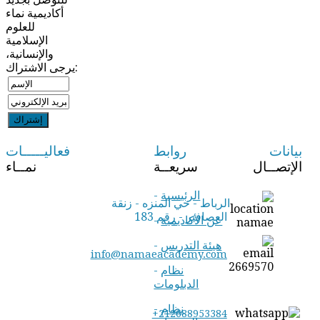
أكاديمية نماء
للعلوم
الإسلامية
والإنسانية،
يرجى الاشتراك:
بيانات
روابط
فعاليـــــات
الإتصــال
سريعــة
نمــاء
الرئيسية
-
الرباط - حي المنزه - زنقة
العصافير - رقم 183
عن الأكاديمية
-
هيئة التدريس
-
info@namaeacademy.com
نظام
-
الدبلومات
نظام
-
+212688953384