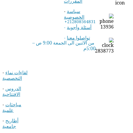
المقررات
سياسة
-
الخصوصية
+212808564831
أسئلة وأجوبة
-
تواصلوا معنا
-
من الاثنين الى الجمعة 9:00 ص –
5:00م
لقاءات نماء
-
التخصصية
الدروس
-
الافتتاحية
مباحثات
-
علمية
أطاريح
-
جامعية